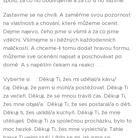
spolu, za co ho obdivujeme a za co si ho vážíme.
Zastavme se na chvíli. A zaměřme svou pozornost
na vlastnosti a chování, které můžeme ocenit.
Dejme najevo, čeho jsme si všimli a za co jsme
vděční. Všímejme si i běžných každodenních
maličkostí. A chceme-li tomu dodat hravou formu,
můžeme své ocenění napsat a poschovávat po
domě. A s napětím čekam na reakci😊.
Vyberte si😇: Děkuji Ti, žes mi udělal/a kávu/
čaj. Děkuji, že jsem si mohl/a postěžovat. Děkuji Ti
za večeři. Děkuji, že se mnou trávíš čas. Děkuji Ti,
žes mne objal/a. Děkuji Ti, že ses postaral/a o děti.
Děkuji ti, žes uklidil/a kuchyň. Děkuji Ti, že mne
utěšuješ. Děkuji Ti za společnou procházku, bylo to
moc hezké. Děkuji Ti, žes mne vyslechl/a. Tahle
barva Ti velmi sluší. Líbilo se mi, jak jsme se