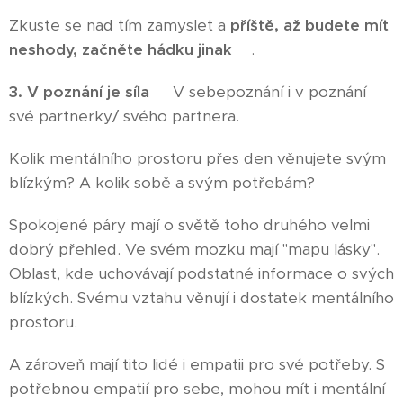
Zkuste se nad tím zamyslet a
příště, až budete mít
neshody, začněte hádku jinak
😇.
3.
V poznání je síla
😀 V sebepoznání i v poznání
své partnerky/ svého partnera.
Kolik mentálního prostoru přes den věnujete svým
blízkým? A kolik sobě a svým potřebám?
Spokojené páry mají o světě toho druhého velmi
dobrý přehled. Ve svém mozku mají "mapu lásky".
Oblast, kde uchovávají podstatné informace o svých
blízkých. Svému vztahu věnují i dostatek mentálního
prostoru.
A zároveň mají tito lidé i empatii pro své potřeby. S
potřebnou empatií pro sebe, mohou mít i mentální