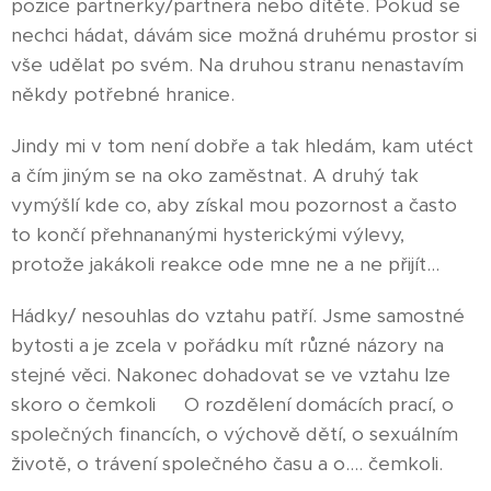
pozice partnerky/partnera nebo dítěte. Pokud se
nechci hádat, dávám sice možná druhému prostor si
vše udělat po svém. Na druhou stranu nenastavím
někdy potřebné hranice.
Jindy mi v tom není dobře a tak hledám, kam utéct
a čím jiným se na oko zaměstnat. A druhý tak
vymýšlí kde co, aby získal mou pozornost a často
to končí přehnananými hysterickými výlevy,
protože jakákoli reakce ode mne ne a ne přijít...
Hádky/ nesouhlas do vztahu patří. Jsme samostné
bytosti a je zcela v pořádku mít různé názory na
stejné věci. Nakonec dohadovat se ve vztahu lze
skoro o čemkoli😅 O rozdělení domácích prací, o
společných financích, o výchově dětí, o sexuálním
životě, o trávení společného času a o.... čemkoli.