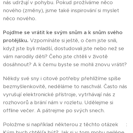
nás udržují v pohybu. Pokud prožíváme něco
nového (změny), jsme také inspirování si myslet
něco nového.
Pojďme se vrátit ke svým snům a k snům svého
protějšku.
Vzpomínáte si ještě, o čem jste snili,
když jste byli mladší, dostudovali jste nebo než se
vám narodily děti? Čeho jste chtěli v životě
dosáhnout? A k čemu byste se mohli znovu vrátit?
Někdy své sny i citové potřeby přehlížíme spíše
bezmyšlenkovitě, neděláme to naschvál. Často nás
vyrušují elektronické přístroje, vytrhávají nás z
rozhovorů a brání nám v rozletu. Udělejme si
offline večer. A pátrejme po svých snech.
Položme si například některou z těchto otázek🤩 :
Kým bych chtěl/a být? Jak si v tom mohu nejlépe