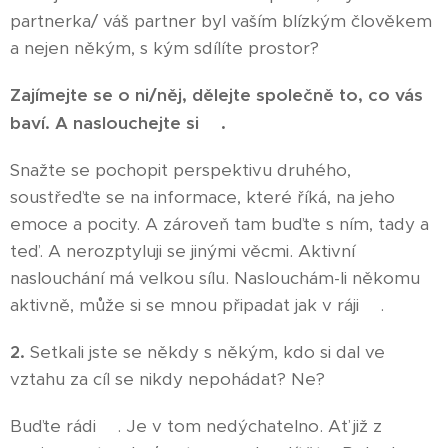
partnerka/ váš partner byl vaším blízkým člověkem
a nejen někým, s kým sdílíte prostor?
Zajímejte se o ni/něj, d
ělejte společně to, co vás
😊
.
baví. A naslouchejte si
Snažte se pochopit perspektivu druhého,
soustřeďte se na informace, které říká, na jeho
emoce a pocity. A zároveň tam buďte s ním, tady a
teď. A nerozptyluji se jinými věcmi. Aktivní
naslouchání má velkou sílu. Naslouchám-li někomu
aktivně, může si se mnou připadat jak v ráji😇.
2.
Setkali jste se někdy s někým, kdo si dal ve
vztahu za cíl se nikdy nepohádat? Ne?
Buďte rádi😊. Je v tom nedýchatelno. Ať již z