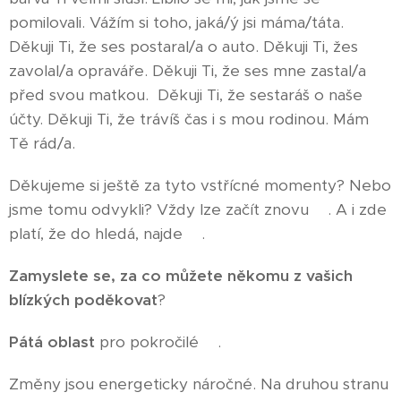
pomilovali. Vážím si toho, jaká/ý jsi máma/táta.
Děkuji Ti, že ses postaral/a o auto. Děkuji Ti, žes
zavolal/a opraváře. Děkuji Ti, že ses mne zastal/a
před svou matkou. Děkuji Ti, že sestaráš o naše
účty. Děkuji Ti, že trávíš čas i s mou rodinou. Mám
Tě rád/a.
Děkujeme si ještě za tyto vstřícné momenty? Nebo
jsme tomu odvykli? Vždy lze začít znovu🤩. A i zde
platí, že do hledá, najde😊.
Zamyslete se, za co můžete někomu z vašich
blízkých poděkovat
?
Pátá oblast
pro pokročilé😊.
Změny jsou energeticky náročné. Na druhou stranu