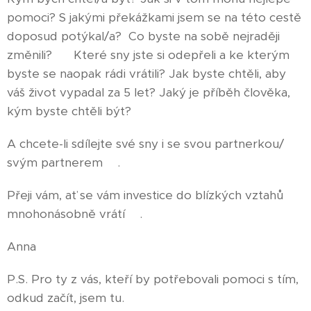
pomoci? S jakými překážkami jsem se na této cestě
doposud potýkal/a? Co byste na sobě nejraději
změnili? 🤩 Které sny jste si odepřeli a ke kterým
byste se naopak rádi vrátili? Jak byste chtěli, aby
váš život vypadal za 5 let? Jaký je příběh člověka,
kým byste chtěli být?
A chcete-li sdílejte své sny i se svou partnerkou/
svým partnerem🥰.
Přeji vám, ať se vám investice do blízkých vztahů
mnohonásobně vrátí😇.
Anna
P.S. Pro ty z vás, kteří by potřebovali pomoci s tím,
odkud začít, jsem tu.