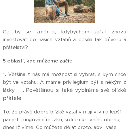
Co by se změnilo, kdybychom začali znovu
investovat do našich vztahů a posílili tak důvěru a
přátelství?
5 oblastí, kde můžeme začít:
1.
Většina z nás má možnost si vybrat, s kým chce
být ve vztahu. A máme privilegium být s někým z
😊
lásky
. Povětšinou si také vybíráme své blízké
přátele.
To, že právě dobré blízké vztahy mají vliv na lepší
pamět, fungování mozku, srdce i krevního oběhu,
dnes již víme. Co můžete dělat proto, aby i vaše