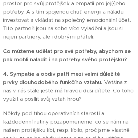
prostor pro svůj protějšek a empatii pro její/jeho
potřeby. A s tím spojenou chuť, energii a náladu
investovat a vkládat na společný emocionální účet.
Tito partneři jsou na sebe více vyladěni a jsou si
nejen partnery, ale i dobrými přáteli.
Co můžeme udělat pro své potřeby, abychom se
pak mohli naladit i na potřeby svého protějšku?
4.
Sympatie a obdiv patří mezi velmi důležité
prvky dlouhodobého funkčího vztahu.
Většina z
nás v nás stále ještě má hravou duši dítěte. Co toho
využít a posílit svůj vztah hrou?
Někdy pod tíhou operativních starostí a
každodenní rutiny pozapomeneme, co se nám na
našem protějšku líbí, resp. líbilo, proč jsme vlastně