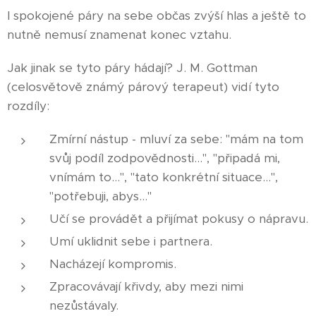
I spokojené páry na sebe občas zvýší hlas a ještě to
nutně nemusí znamenat konec vztahu.
Jak jinak se tyto páry hádají? J. M. Gottman
(celosvětově známý párový terapeut) vidí tyto
rozdíly:
Zmírní nástup - mluví za sebe: "mám na tom
svůj podíl zodpovědnosti...", "připadá mi,
vnímám to...", "tato konkrétní situace...",
"potřebuji, abys..."
Učí se provádět a přijímat pokusy o nápravu.
Umí uklidnit sebe i partnera.
Nacházejí kompromis.
Zpracovávají křivdy, aby mezi nimi
nezůstávaly.